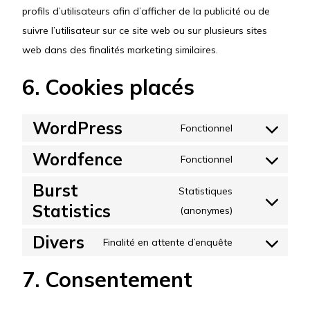
profils d’utilisateurs afin d’afficher de la publicité ou de
suivre l’utilisateur sur ce site web ou sur plusieurs sites
web dans des finalités marketing similaires.
6. Cookies placés
WordPress
Fonctionnel
Consent
Wordfence
to
Fonctionnel
Consent
service
Burst
to
Statistiques
wordpress
Statistics
service
Consent
(anonymes)
wordfence
to
Divers
Finalité en attente d’enquête
service
Consent
burst-
to
7. Consentement
statistics
service
divers